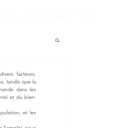
ntreprise
Personnes
Actualités
Contact
vers facteurs. 
x, tandis que la 
mande dans les 
anté et du bien-
ulation, et les 