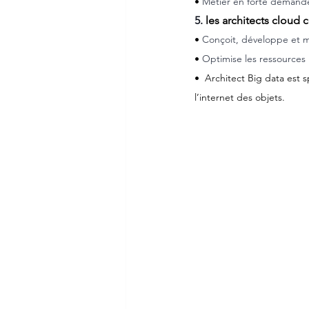
• 
Métier en forte demande 
5. 
les architects cloud
• 
Conçoit, développe et m
• 
Optimise les ressources
•  Architect Big data est 
l’internet des objets.