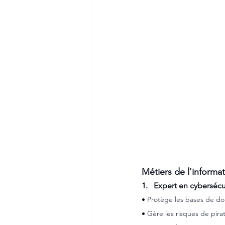
Métiers de l'informat
1.   
Expert en cybersécur
• 
Protège les bases de don
• 
Gère les risques de pira