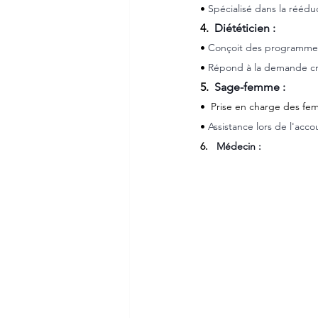
• 
Spécialisé dans la rééd
4.  
Diététicien :
• 
Conçoit des programmes 
• 
Répond à la demande cro
5.  
Sage-femme :
•  Prise en charge des fem
• 
Assistance lors de l'acc
6.   
Médecin :