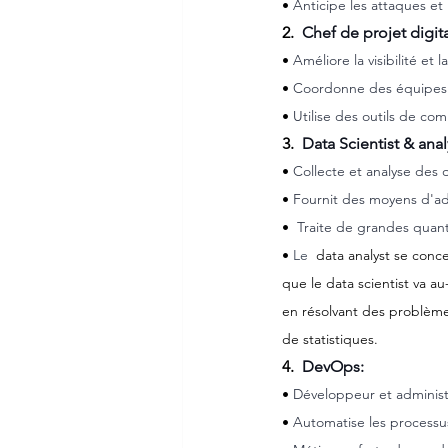
• 
Anticipe les attaques et 
2.  
Chef de projet digita
• 
Améliore la visibilité et 
• 
Coordonne des équipes v
• 
Utilise des outils de c
3.  
Data Scientist & anal
• 
Collecte et analyse des d
• 
Fournit des moyens d'ada
•  
Traite de grandes quan
• 
Le 
 data analyst se conce
que le data scientist va a
en résolvant des problème
de statistiques.
4.  
DevOps:
• 
Développeur et administr
• 
Automatise les processus,