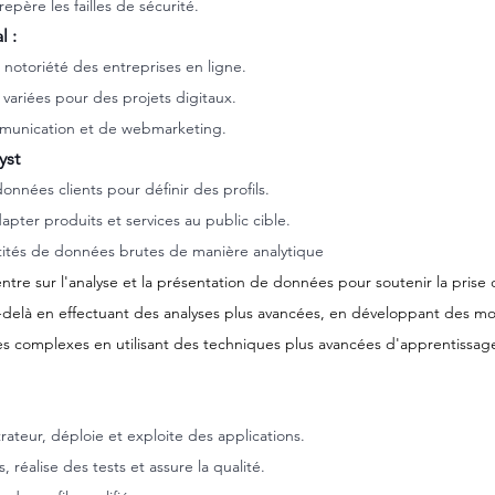
repère les failles de sécurité.
l :
la notoriété des entreprises en ligne.
ariées pour des projets digitaux.
ommunication et de webmarketing.
yst
onnées clients pour définir des profils.
pter produits et services au public cible.
tités de données brutes de manière analytique
ntre sur l'analyse et la présentation de données pour soutenir la prise 
u-delà en effectuant des analyses plus avancées, en développant des mod
s complexes en utilisant des techniques plus avancées d'apprentissag
ateur, déploie et exploite des applications.
 réalise des tests et assure la qualité.