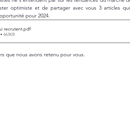
listes ne s’entendent par sur les tendances du marché de
ter optimiste et de partager avec vous 3 articles qui 
pportunité pour 2024.
i recrutent
.pdf
 • 663KB
ers que nous avons retenu pour vous.