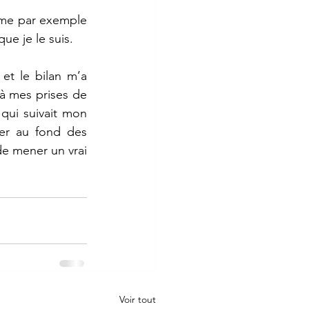
mme par exemple 
ue je le suis.
et le bilan m’a 
à mes prises de 
ui suivait mon 
er au fond des 
e mener un vrai 
Voir tout