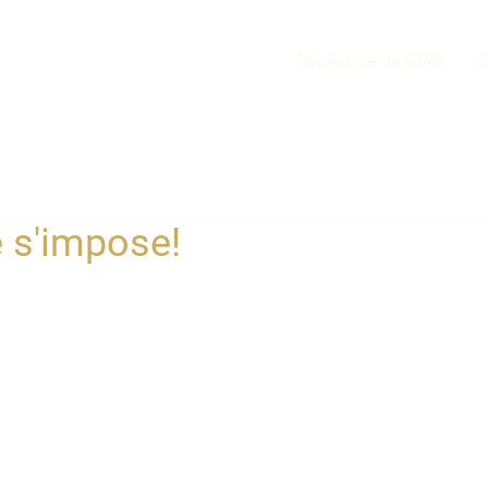
Révélatrice de talent
E
 s'impose!