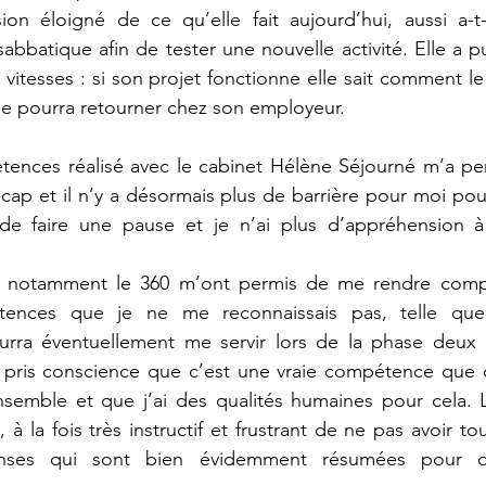
ion éloigné de ce qu’elle fait aujourd’hui, aussi a-t-
bbatique afin de tester une nouvelle activité. Elle a p
vitesses : si son projet fonctionne elle sait comment le 
le pourra retourner chez son employeur.
tences réalisé avec le cabinet Hélène Séjourné m’a per
n cap et il n’y a désormais plus de barrière pour moi pou
 de faire une pause et je n’ai plus d’appréhension 
 et notamment le 360 m’ont permis de me rendre compt
nces que je ne me reconnaissais pas, telle que l
rra éventuellement me servir lors de la phase deux 
i pris conscience que c’est une vraie compétence que d
ensemble et que j’ai des qualités humaines pour cela. 
à la fois très instructif et frustrant de ne pas avoir tou
nses qui sont bien évidemment résumées pour de