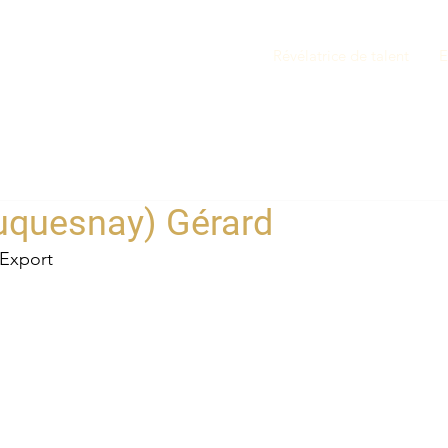
Révélatrice de talent
E
uquesnay) Gérard
Export 