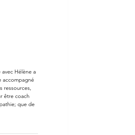
é avec Hélène a 
tre accompagné 
es ressources, 
ur être coach 
pathie; que de 