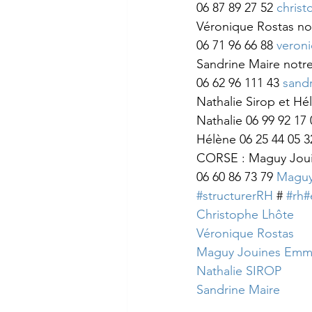
06 87 89 27 52 
chris
Véronique Rostas no
06 71 96 66 88 
veron
Sandrine Maire notr
06 62 96 111 43 
sand
Nathalie Sirop et Hé
Nathalie 06 99 92 17 
Hélène 06 25 44 05 3
CORSE : Maguy Joui
06 60 86 73 79 
Maguy
#structurerRH
 # 
#rh
#
Christophe Lhôte
Véronique Rostas
Maguy Jouines Emma
Nathalie SIROP
Sandrine Maire