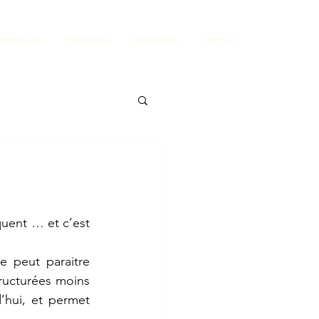
ntreprise
Personnes
Actualités
Contact
quent … et c’est 
 peut paraitre 
ructurées moins 
’hui, et permet 