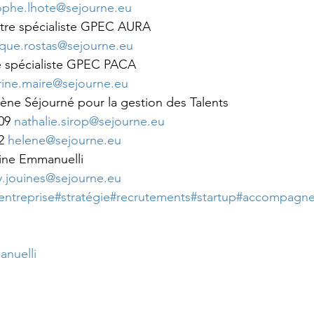
tophe.lhote@sejourne.eu
tre spécialiste GPEC AURA
ique.rostas@sejourne.eu
e spécialiste GPEC PACA
rine.maire@sejourne.eu
lène Séjourné pour la gestion des Talents
09 
nathalie.sirop@sejourne.eu
2 
helene@sejourne.eu
ne Emmanuelli 
.jouines@sejourne.eu
entreprise
#stratégie
#recrutements
#startup
#accompagn
nuelli