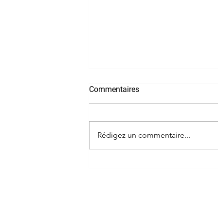
Commentaires
Rédigez un commentaire...
Le Passeport de
compétences : un nouvel outil
pour valoriser votre parcours
professionnel
©2019 Hélèné Sé