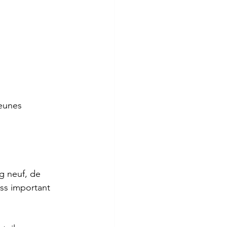
jeunes
g neuf, de 
ess important 