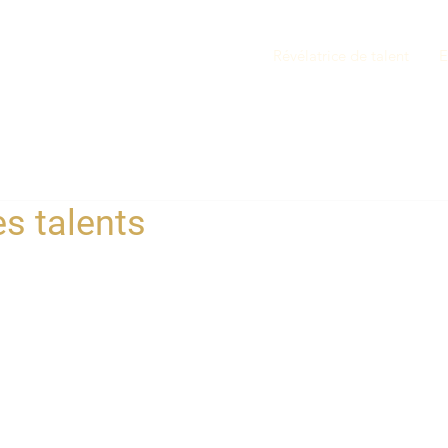
Révélatrice de talent
E
es talents