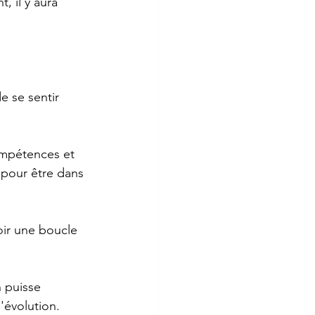
, il y aura 
e se sentir 
ompétences et 
 pour être dans 
ir une boucle 
 puisse 
d'évolution.